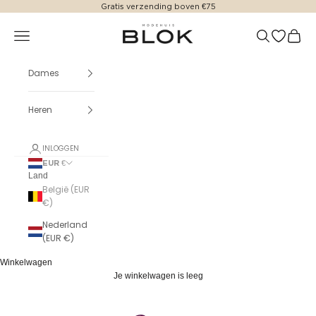
Naar inhoud
Gratis verzending boven €75
Modehuis Blok
Menu
Zoeken
Translatio
Winke
Dames
Heren
INLOGGEN
EUR €
Land
België (EUR
€)
Nederland
(EUR €)
Winkelwagen
Je winkelwagen is leeg