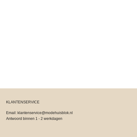
MAC
Wijde broek - Ecru
Ecru
Aanbiedingsprijs
Normale prijs
€99,95
€129,95
KLANTENSERVICE
Email: klantenservice@modehuisblok.nl
Antwoord binnen 1 - 2 werkdagen