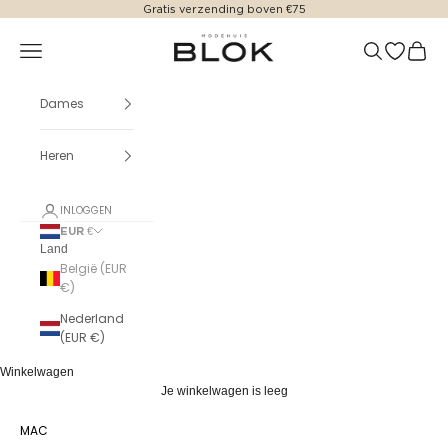
Naar inhoud
Gratis verzending boven €75
Modehuis Blok
Menu
Zoeken
Translatio
Winke
Dames
Heren
INLOGGEN
EUR €
Land
België (EUR
€)
Nederland
(EUR €)
Winkelwagen
Je winkelwagen is leeg
MAC