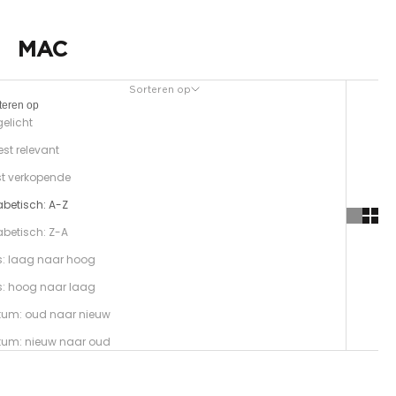
MAC
Sorteren op
teren op
gelicht
st relevant
t verkopende
abetisch: A-Z
abetisch: Z-A
js: laag naar hoog
js: hoog naar laag
tum: oud naar nieuw
tum: nieuw naar oud
-23%
Opties kiezen
Opties kiezen